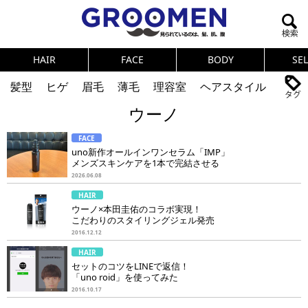
HAIR
FACE
BODY
SE
髪型
ヒゲ
眉毛
薄毛
理容室
ヘアスタイル
ウーノ
ヘアカタログ
体臭
ニオイ
連載
FACE
メンズコスメ
NEWS
PICK UP
筋肉
女の本音
uno新作オールインワンセラム「IMP」
メンズスキンケアを1本で完結させる
テストステロン
海外セレブ
眉毛
メタボ
2026.06.08
HAIR
健康
スキンケア
食事
調査結果
ウーノ×本田圭佑のコラボ実現！
こだわりのスタイリングジェル発売
2016.12.12
トレーニング
好印象な男
頭皮ケア
HAIR
セットのコツをLINEで返信！
ダイエット
理容室
「uno roid」を使ってみた
2016.10.17