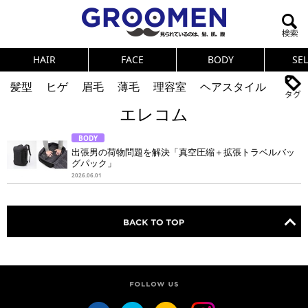
HAIR
FACE
BODY
SE
髪型
ヒゲ
眉毛
薄毛
理容室
ヘアスタイル
エレコム
ヘアカタログ
体臭
ニオイ
連載
BODY
メンズコスメ
NEWS
PICK UP
筋肉
女の本音
出張男の荷物問題を解決「真空圧縮＋拡張トラベルバッ
グパック」
テストステロン
海外セレブ
眉毛
メタボ
2026.06.01
健康
スキンケア
食事
調査結果
トレーニング
好印象な男
頭皮ケア
ダイエット
理容室