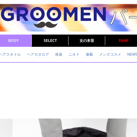
BODY
SELECT
女の本音
SNAP
ヘアスタイル
ヘアカタログ
体臭
ニオイ
連載
メンズコスメ
NEW
眉毛
メタボ
健康
スキンケア
食事
調査結果
トレーニング