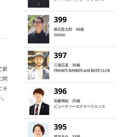
399
根石賢太郎 44歳
SoGoo
397
三浦広基 30歳
て新
FRANK‘S BARBER and BEER CLUB
に問
にそ
396
い。
加藤満純 25歳
ビューティーエクスペリエンス
395
草深大介 33歳