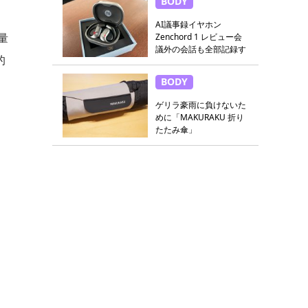
BODY
AI議事録イヤホン
量
Zenchord 1 レビュー会
議外の会話も全部記録す
的
る
BODY
ゲリラ豪雨に負けないた
めに「MAKURAKU 折り
たたみ傘」