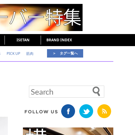
ISETAN
BRAND INDEX
＞ タグ一覧へ
S
PICK UP
筋肉
好印象な男
頭皮ケア