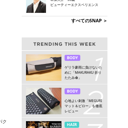
ビューティーエクスペリエンス
すべてのSNAP ＞
BODY
ゲリラ豪雨に負けないた
めに「MAKURAKU 折り
たたみ傘」
BODY
心地よい刺激「MEGURI
マット＆ピロー」を徹底
レビュー
パク
HAIR