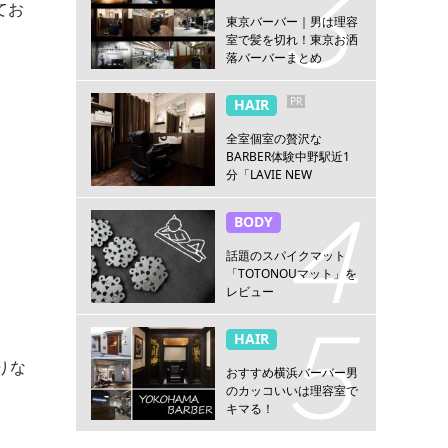
てお
東京バーバー｜男は理容
室で髪を切れ！東京お洒
落バーバーまとめ
PR
HAIR
全室個室の贅沢な
BARBER体験中野駅近1
分「LAVIE NEW
STANDARD BARBER 中
野」
BODY
話題のスパイクマット
「TOTONOUマット」を
レビュー
HAIR
りな
おすすめ横浜バーバー男
のカッコいいは理容室で
キマる！