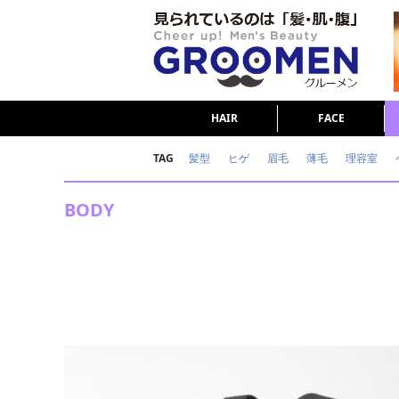
HAIR
FACE
TAG
髪型
ヒゲ
眉毛
薄毛
理容室
女の本音
テストステロン
海外セレブ
BODY
ダイエット
理容室