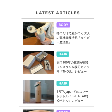
BODY
持つだけで差がつく 大人
の高機能魔法瓶「タイガ
ー魔法瓶」
HAIR
貝印100年の技術が宿る
フルメタル５枚刃カミソ
リ「THOLL」レビュー
HAIR
BRITA Japan初のスマー
トボトル「BRITA LARQ
iQボトル」レビュー