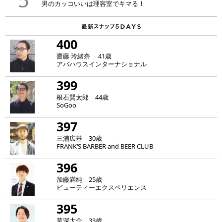
男のカッコいいは理容室でキマる！
400
齋藤 玲緒奈 41歳
アバハウスインターナショナル
399
根石賢太郎 44歳
SoGoo
397
三浦広基 30歳
FRANK‘S BARBER and BEER CLUB
396
加藤満純 25歳
ビューティーエクスペリエンス
395
草深大介 33歳