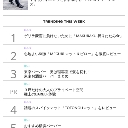
ズ」
BODY
1
ゲリラ豪雨に負けないために「MAKURAKU 折りたたみ傘」
BODY
2
心地よい刺激「MEGURI マット＆ピロー」を徹底レビュー
HAIR
3
東京バーバー｜男は理容室で髪を切れ！
東京お洒落バーバーまとめ
HAIR
３席だけの大人のプライベート空間
PR
極上のBARBER体験
「LAVIE NEW STANDARD BARBER HANARE新宿店」
BODY
4
話題のスパイクマット「TOTONOUマット」をレビュー
HAIR
5
おすすめ横浜バーバー