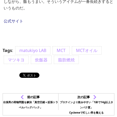
しながら、飯もうまい。そういうアイテムが一番長続きすると
いうものだ。
公式サイト
Tags
:
matukiyo LAB
MCT
MCTオイル
マツキヨ
炊飯器
脂肪燃焼
前の記事
次の記事
出張男の荷物問題を解決「真空圧縮＋拡張トラ
プロテインより飲みやすい「1杯で14g以上タ
ベルバッグパック」
ンパク質」
Cyclemeで忙しい男を整える