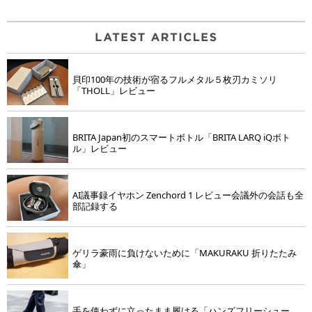
貝印100年の技術が宿るフルメタル５枚刃カミソリ
「THOLL」レビュー
BRITA Japan初のスマートボトル「BRITA LARQ iQボト
ル」レビュー
AI議事録イヤホン Zenchord 1 レビュー会議外の会話も全
部記録する
ゲリラ豪雨に負けないために「MAKURAKU 折りたたみ
傘」
手を使わずに立ったまま履ける「ハンズフリーシュー