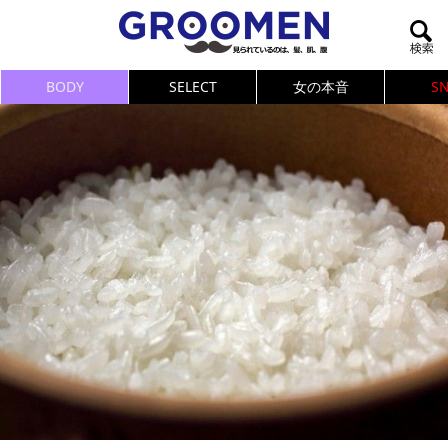
BODY
SELECT
女の本音
S