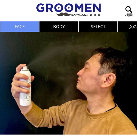
FACE
BODY
SELECT
女