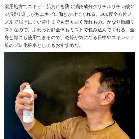
薬用処方でニキビ・肌荒れを防ぐ消炎成分グリチルリチン酸２
Kが繰り返しがちニキビに働きかけてくれる。360度全方位ノ
ズルで届きにくい背中までも楽々届く優れもの。かなり微細ミ
ストなので、ふわっと顔全体もミストで包み込んでくれる。全
身と顔にも使用できるので、乾燥が気になる日中やスキンケア
前のプレ化粧水としてもおすすめだ。