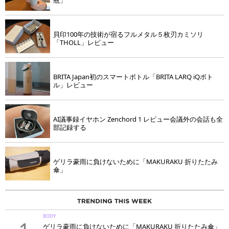
瓶」
貝印100年の技術が宿るフルメタル５枚刃カミソリ
「THOLL」レビュー
BRITA Japan初のスマートボトル「BRITA LARQ iQボト
ル」レビュー
AI議事録イヤホン Zenchord 1 レビュー会議外の会話も全
部記録する
ゲリラ豪雨に負けないために「MAKURAKU 折りたたみ
傘」
BODY
ゲリラ豪雨に負けないために「MAKURAKU 折りたたみ傘」