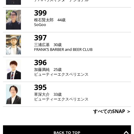
399
根石賢太郎 44歳
SoGoo
397
三浦広基 30歳
FRANK‘S BARBER and BEER CLUB
396
加藤満純 25歳
ビューティーエクスペリエンス
395
草深大介 33歳
ビューティーエクスペリエンス
すべてのSNAP ＞