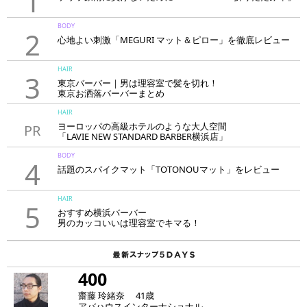
1
BODY
2
心地よい刺激「MEGURI マット＆ピロー」を徹底レビュー
HAIR
3
東京バーバー｜男は理容室で髪を切れ！
東京お洒落バーバーまとめ
HAIR
ヨーロッパの高級ホテルのような大人空間
PR
「LAVIE NEW STANDARD BARBER横浜店」
BODY
4
話題のスパイクマット「TOTONOUマット」をレビュー
HAIR
5
おすすめ横浜バーバー
男のカッコいいは理容室でキマる！
400
齋藤 玲緒奈 41歳
アバハウスインターナショナル