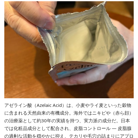
アゼライン酸（Azelaic Acid）は、小麦やライ麦といった穀物
に含まれる天然由来の有機成分。海外ではニキビや（赤ら顔）
の治療薬として約30年の実績を持つ、実力派の成分だ。日本
では化粧品成分として配合され、皮脂コントロール ― 皮脂腺
の過剰な活動を穏やかに抑え、テカリや毛穴の詰まりにアプロ