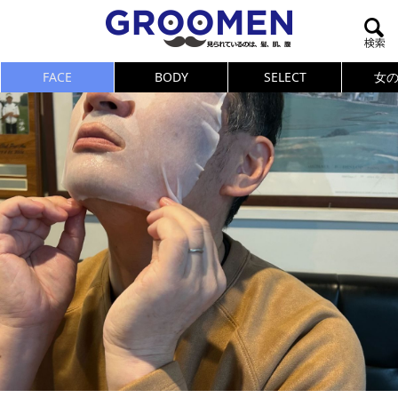
FACE
BODY
SELECT
女