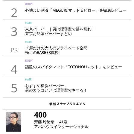
BODY
2
心地よい刺激「MEGURI マット＆ピロー」を徹底レビュー
HAIR
3
東京バーバー｜男は理容室で髪を切れ！
東京お洒落バーバーまとめ
HAIR
３席だけの大人のプライベート空間
PR
極上のBARBER体験
「LAVIE NEW STANDARD BARBER HANARE新宿店」
BODY
4
話題のスパイクマット「TOTONOUマット」をレビュー
HAIR
5
おすすめ横浜バーバー
男のカッコいいは理容室でキマる！
400
齋藤 玲緒奈 41歳
アバハウスインターナショナル