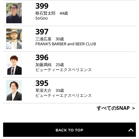
399
根石賢太郎 44歳
SoGoo
397
三浦広基 30歳
FRANK‘S BARBER and BEER CLUB
396
加藤満純 25歳
ビューティーエクスペリエンス
395
草深大介 33歳
ビューティーエクスペリエンス
すべてのSNAP ＞