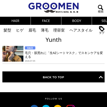
HAIR
FACE
BODY
SE
髪型
ヒゲ
眉毛
薄毛
理容室
ヘアスタイル
Yunth
ヘアカタログ
体臭
ニオイ
連載
FACE
メンズコスメ
NEWS
PICK UP
筋肉
女の本音
毛穴・肌荒れに「生AZシートマスク」でスキンケアを変
える
テストステロン
海外セレブ
眉毛
メタボ
2026.07.05
健康
スキンケア
食事
調査結果
トレーニング
好印象な男
頭皮ケア
ダイエット
理容室