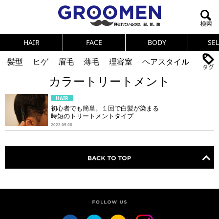
HAIR
FACE
BODY
SE
髪型
ヒゲ
眉毛
薄毛
理容室
ヘアスタイル
カラートリートメント
ヘアカタログ
体臭
ニオイ
連載
HAIR
メンズコスメ
NEWS
PICK UP
筋肉
女の本音
初心者でも簡単。１回で白髪が染まる
時短のトリートメントタイプ
テストステロン
海外セレブ
眉毛
メタボ
2022.05.08
健康
スキンケア
食事
調査結果
トレーニング
好印象な男
頭皮ケア
ダイエット
理容室