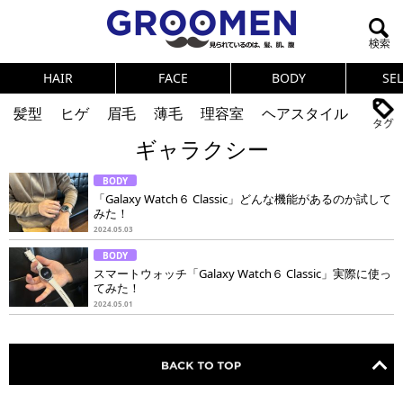
HAIR
FACE
BODY
SE
髪型
ヒゲ
眉毛
薄毛
理容室
ヘアスタイル
ギャラクシー
ヘアカタログ
体臭
ニオイ
連載
BODY
メンズコスメ
NEWS
PICK UP
筋肉
女の本音
「Galaxy Watch６ Classic」どんな機能があるのか試して
みた！
テストステロン
海外セレブ
眉毛
メタボ
2024.05.03
BODY
健康
スキンケア
食事
調査結果
スマートウォッチ「Galaxy Watch６ Classic」実際に使っ
てみた！
2024.05.01
トレーニング
好印象な男
頭皮ケア
ダイエット
理容室