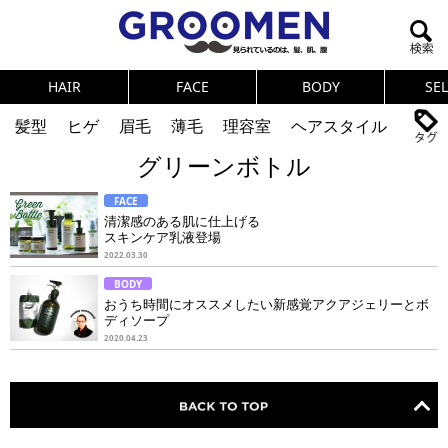
HAIR
FACE
BODY
SE
髪型
ヒゲ
眉毛
薄毛
理容室
ヘアスタイル
グリーンボトル
ヘアカタログ
体臭
ニオイ
連載
FACE
メンズコスメ
NEWS
PICK UP
筋肉
女の本音
清潔感のある肌に仕上げる
スキンケア乳液登場
テストステロン
海外セレブ
眉毛
メタボ
2022.03.30
BODY
健康
スキンケア
食事
調査結果
おうち時間にオススメしたい新感覚アクアジェリーとボ
ディソープ
2020.04.23
トレーニング
好印象な男
頭皮ケア
ダイエット
理容室