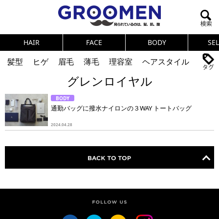
HAIR
FACE
BODY
SE
髪型
ヒゲ
眉毛
薄毛
理容室
ヘアスタイル
グレンロイヤル
ヘアカタログ
体臭
ニオイ
連載
BODY
メンズコスメ
NEWS
PICK UP
筋肉
女の本音
通勤バッグに撥水ナイロンの３WAY トートバッグ
テストステロン
海外セレブ
眉毛
メタボ
2024.04.28
健康
スキンケア
食事
調査結果
トレーニング
好印象な男
頭皮ケア
ダイエット
理容室