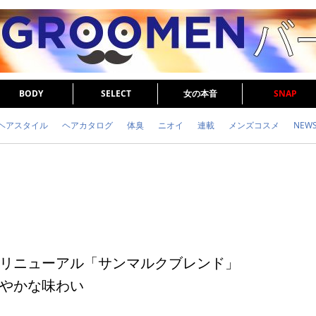
BODY
SELECT
女の本音
SNAP
ヘアスタイル
ヘアカタログ
体臭
ニオイ
連載
メンズコスメ
NEW
眉毛
メタボ
健康
スキンケア
食事
調査結果
トレーニング
リニューアル「サンマルクブレンド」
やかな味わい