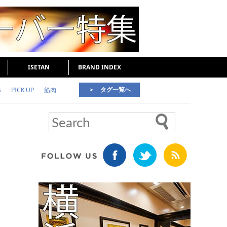
ISETAN
BRAND INDEX
＞ タグ一覧へ
S
PICK UP
筋肉
好印象な男
頭皮ケア