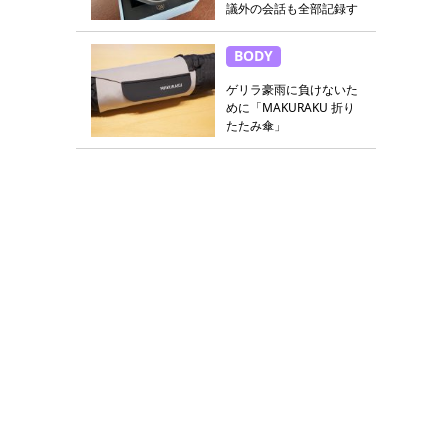
議外の会話も全部記録す
る
BODY
ゲリラ豪雨に負けないた
めに「MAKURAKU 折り
たたみ傘」