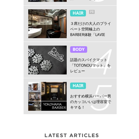
PR
HAIR
３席だけの大人のプライ
ベート空間極上の
BARBER体験「LAVIE
NEW STANDARD
BARBER HANARE新宿
BODY
店」
話題のスパイクマット
「TOTONOUマット」を
レビュー
HAIR
おすすめ横浜バーバー男
のカッコいいは理容室で
キマる！