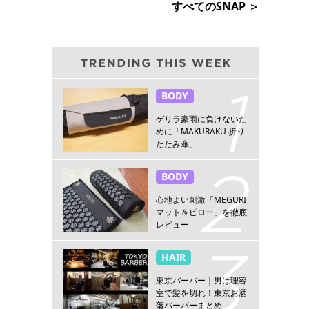
すべてのSNAP ＞
BODY
ゲリラ豪雨に負けないた
めに「MAKURAKU 折り
たたみ傘」
BODY
心地よい刺激「MEGURI
マット＆ピロー」を徹底
レビュー
HAIR
東京バーバー｜男は理容
室で髪を切れ！東京お洒
落バーバーまとめ