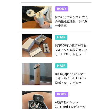
BODY
持つだけで差がつく 大人
の高機能魔法瓶「タイガ
ー魔法瓶」
HAIR
貝印100年の技術が宿る
フルメタル５枚刃カミソ
リ「THOLL」レビュー
HAIR
BRITA Japan初のスマー
トボトル「BRITA LARQ
iQボトル」レビュー
BODY
AI議事録イヤホン
Zenchord 1 レビュー会