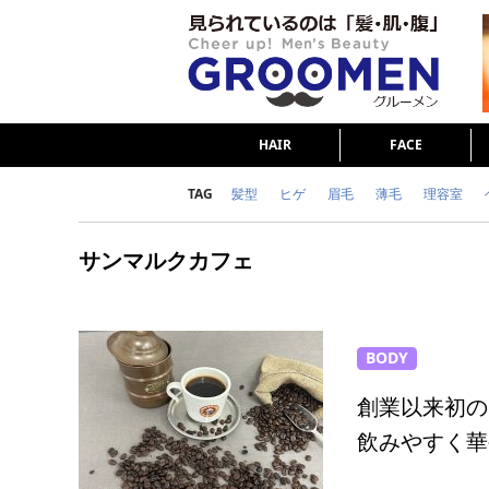
HAIR
FACE
TAG
髪型
ヒゲ
眉毛
薄毛
理容室
女の本音
テストステロン
海外セレブ
サンマルクカフェ
ダイエット
理容室
BODY
創業以来初の
飲みやすく華