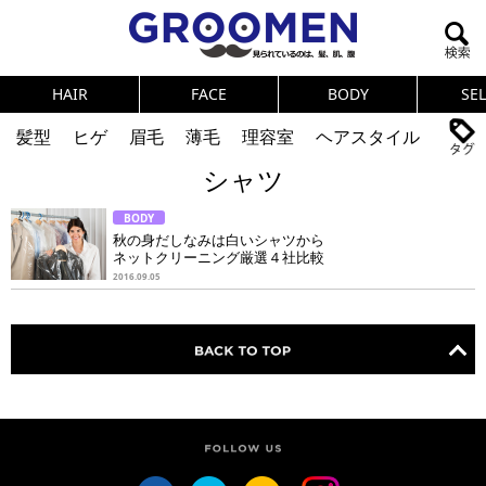
HAIR
FACE
BODY
SE
髪型
ヒゲ
眉毛
薄毛
理容室
ヘアスタイル
シャツ
ヘアカタログ
体臭
ニオイ
連載
BODY
メンズコスメ
NEWS
PICK UP
筋肉
女の本音
秋の身だしなみは白いシャツから
ネットクリーニング厳選４社比較
テストステロン
海外セレブ
眉毛
メタボ
2016.09.05
健康
スキンケア
食事
調査結果
トレーニング
好印象な男
頭皮ケア
ダイエット
理容室