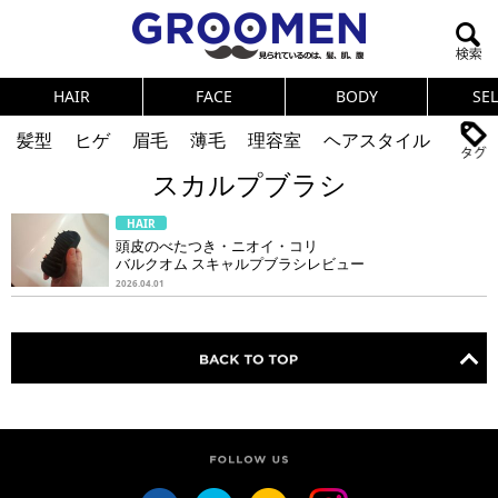
HAIR
FACE
BODY
SE
髪型
ヒゲ
眉毛
薄毛
理容室
ヘアスタイル
スカルプブラシ
ヘアカタログ
体臭
ニオイ
連載
HAIR
メンズコスメ
NEWS
PICK UP
筋肉
女の本音
頭皮のべたつき・ニオイ・コリ
バルクオム スキャルプブラシレビュー
テストステロン
海外セレブ
眉毛
メタボ
2026.04.01
健康
スキンケア
食事
調査結果
トレーニング
好印象な男
頭皮ケア
ダイエット
理容室