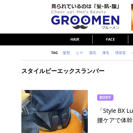
HAIR
FACE
TAG
髪型
ヒゲ
眉毛
薄毛
理容室
女の本音
テストステロン
海外セレブ
スタイルビーエックスランバー
ダイエット
理容室
BODY
「Style B
腰ケアで体幹