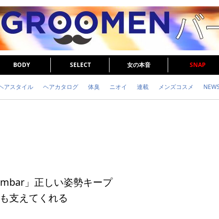
BODY
SELECT
女の本音
SNAP
ヘアスタイル
ヘアカタログ
体臭
ニオイ
連載
メンズコスメ
NEW
眉毛
メタボ
健康
スキンケア
食事
調査結果
トレーニング
X Lumbar」正しい姿勢キープ
も支えてくれる