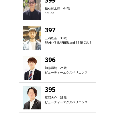
399
根石賢太郎 44歳
SoGoo
397
三浦広基 30歳
FRANK‘S BARBER and BEER CLUB
396
加藤満純 25歳
ビューティーエクスペリエンス
395
草深大介 33歳
ビューティーエクスペリエンス