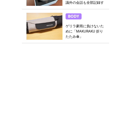
議外の会話も全部記録す
る
BODY
ゲリラ豪雨に負けないた
めに「MAKURAKU 折り
たたみ傘」