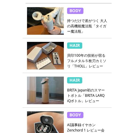
BODY
持つだけで差がつく 大人
の高機能魔法瓶「タイガ
ー魔法瓶」
HAIR
貝印100年の技術が宿る
フルメタル５枚刃カミソ
リ「THOLL」レビュー
HAIR
BRITA Japan初のスマー
トボトル「BRITA LARQ
iQボトル」レビュー
BODY
AI議事録イヤホン
Zenchord 1 レビュー会