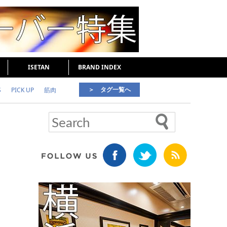
ISETAN
BRAND INDEX
＞ タグ一覧へ
S
PICK UP
筋肉
好印象な男
頭皮ケア