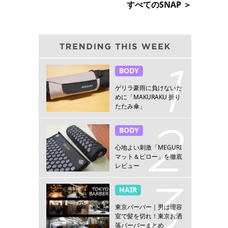
すべてのSNAP ＞
BODY
ゲリラ豪雨に負けないた
めに「MAKURAKU 折り
たたみ傘」
BODY
心地よい刺激「MEGURI
マット＆ピロー」を徹底
レビュー
HAIR
東京バーバー｜男は理容
室で髪を切れ！東京お洒
落バーバーまとめ