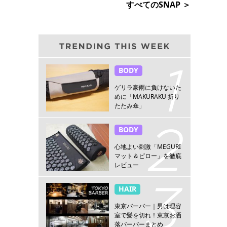
すべてのSNAP ＞
BODY
ゲリラ豪雨に負けないた
めに「MAKURAKU 折り
たたみ傘」
BODY
心地よい刺激「MEGURI
マット＆ピロー」を徹底
レビュー
HAIR
東京バーバー｜男は理容
室で髪を切れ！東京お洒
落バーバーまとめ