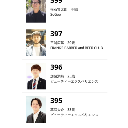
399
根石賢太郎 44歳
SoGoo
397
三浦広基 30歳
FRANK‘S BARBER and BEER CLUB
396
加藤満純 25歳
ビューティーエクスペリエンス
395
草深大介 33歳
ビューティーエクスペリエンス