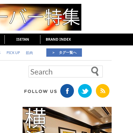
ISETAN
BRAND INDEX
＞ タグ一覧へ
S
PICK UP
筋肉
好印象な男
頭皮ケア