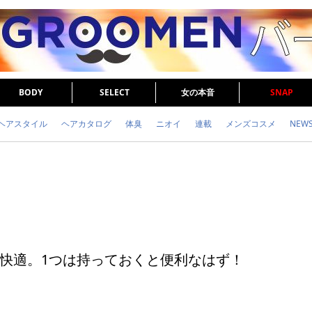
BODY
SELECT
女の本音
SNAP
ヘアスタイル
ヘアカタログ
体臭
ニオイ
連載
メンズコスメ
NEW
眉毛
メタボ
健康
スキンケア
食事
調査結果
トレーニング
快適。1つは持っておくと便利なはず！