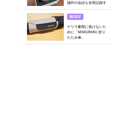
議外の会話も全部記録す
る
BODY
ゲリラ豪雨に負けないた
めに「MAKURAKU 折り
たたみ傘」