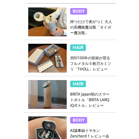
BODY
持つだけで差がつく 大人
の高機能魔法瓶「タイガ
ー魔法瓶」
HAIR
貝印100年の技術が宿る
フルメタル５枚刃カミソ
リ「THOLL」レビュー
HAIR
BRITA Japan初のスマー
トボトル「BRITA LARQ
iQボトル」レビュー
BODY
AI議事録イヤホン
Zenchord 1 レビュー会