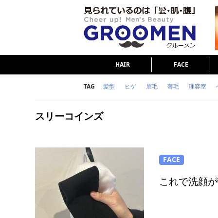
HAIR
FACE
TAG
髪型
ヒゲ
眉毛
薄毛
理容室
女の本音
テストステロン
海外セレブ
スリーコインズ
ダイエット
理容室
FACE
これで洗顔が