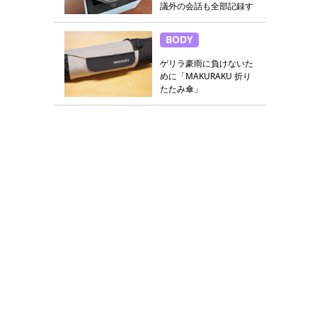
議外の会話も全部記録す
る
BODY
ゲリラ豪雨に負けないた
めに「MAKURAKU 折り
たたみ傘」