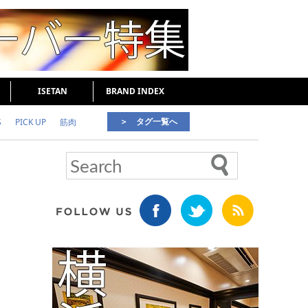
ISETAN
BRAND INDEX
＞ タグ一覧へ
S
PICK UP
筋肉
好印象な男
頭皮ケア