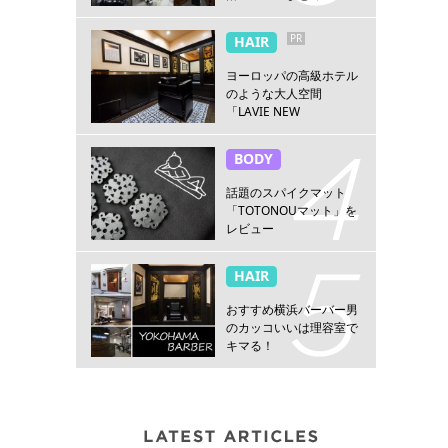
PR
HAIR
ヨーロッパの高級ホテル
のような大人空間
「LAVIE NEW
STANDARD BARBER横浜
店」
BODY
話題のスパイクマット
「TOTONOUマット」を
レビュー
HAIR
おすすめ横浜バーバー男
のカッコいいは理容室で
キマる！