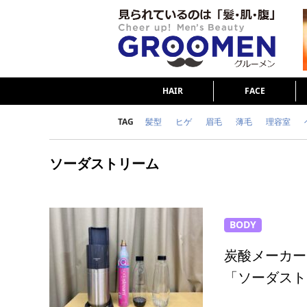
HAIR
FACE
TAG
髪型
ヒゲ
眉毛
薄毛
理容室
女の本音
テストステロン
海外セレブ
ソーダストリーム
ダイエット
理容室
BODY
炭酸メーカー
「ソーダスト