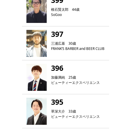
399
根石賢太郎 44歳
SoGoo
397
三浦広基 30歳
FRANK‘S BARBER and BEER CLUB
396
加藤満純 25歳
ビューティーエクスペリエンス
395
草深大介 33歳
ビューティーエクスペリエンス