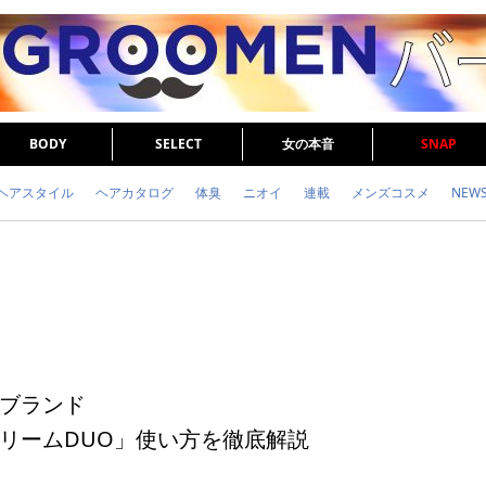
BODY
SELECT
女の本音
SNAP
ヘアスタイル
ヘアカタログ
体臭
ニオイ
連載
メンズコスメ
NEW
眉毛
メタボ
健康
スキンケア
食事
調査結果
トレーニング
ブランド
リームDUO」使い方を徹底解説