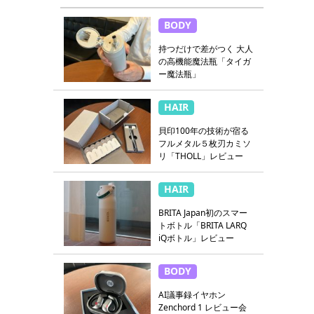
BODY
持つだけで差がつく 大人
の高機能魔法瓶「タイガ
ー魔法瓶」
HAIR
貝印100年の技術が宿る
フルメタル５枚刃カミソ
リ「THOLL」レビュー
HAIR
BRITA Japan初のスマー
トボトル「BRITA LARQ
iQボトル」レビュー
BODY
AI議事録イヤホン
Zenchord 1 レビュー会