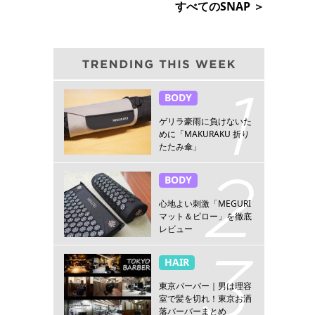
すべてのSNAP ＞
BODY
ゲリラ豪雨に負けないた
めに「MAKURAKU 折り
たたみ傘」
BODY
心地よい刺激「MEGURI
マット＆ピロー」を徹底
レビュー
HAIR
東京バーバー｜男は理容
室で髪を切れ！東京お洒
落バーバーまとめ