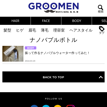
HAIR
FACE
BODY
SE
髪型
ヒゲ
眉毛
薄毛
理容室
ヘアスタイル
ナノバブルボトル
ヘアカタログ
体臭
ニオイ
連載
BODY
メンズコスメ
NEWS
PICK UP
筋肉
女の本音
振って作るナノバブルウォーター作ってみた！
テストステロン
海外セレブ
眉毛
メタボ
2024.03.20
健康
スキンケア
食事
調査結果
トレーニング
好印象な男
頭皮ケア
ダイエット
理容室