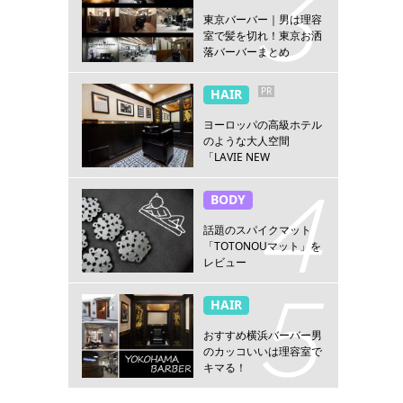
東京バーバー｜男は理容
室で髪を切れ！東京お洒
落バーバーまとめ
PR
HAIR
ヨーロッパの高級ホテル
のような大人空間
「LAVIE NEW
STANDARD BARBER横浜
店」
BODY
話題のスパイクマット
「TOTONOUマット」を
レビュー
HAIR
おすすめ横浜バーバー男
のカッコいいは理容室で
キマる！