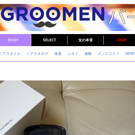
BODY
SELECT
女の本音
SNAP
ヘアスタイル
ヘアカタログ
体臭
ニオイ
連載
メンズコスメ
NEW
眉毛
メタボ
健康
スキンケア
食事
調査結果
トレーニング