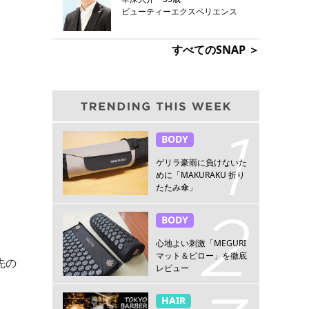
ビューティーエクスペリエンス
すべてのSNAP ＞
BODY
ゲリラ豪雨に負けないた
めに「MAKURAKU 折り
たたみ傘」
BODY
心地よい刺激「MEGURI
マット＆ピロー」を徹底
先の
レビュー
HAIR