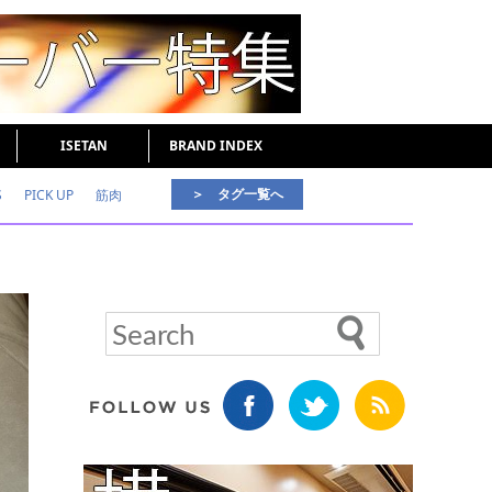
ISETAN
BRAND INDEX
＞ タグ一覧へ
S
PICK UP
筋肉
好印象な男
頭皮ケア