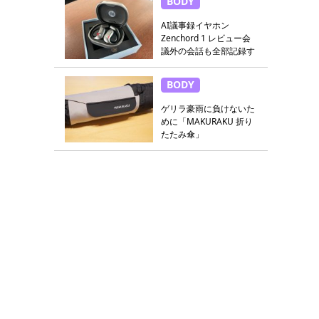
BODY
AI議事録イヤホン
Zenchord 1 レビュー会
議外の会話も全部記録す
る
BODY
ゲリラ豪雨に負けないた
めに「MAKURAKU 折り
たたみ傘」