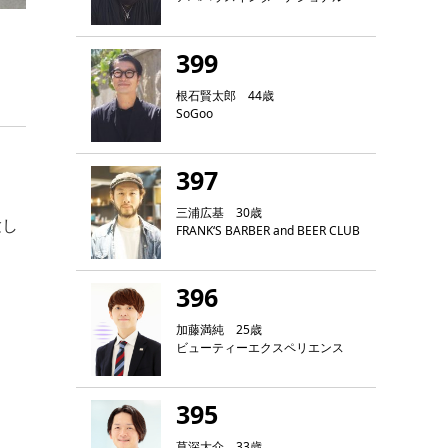
399
根石賢太郎 44歳
SoGoo
397
三浦広基 30歳
験し
FRANK‘S BARBER and BEER CLUB
396
加藤満純 25歳
ビューティーエクスペリエンス
395
草深大介 33歳