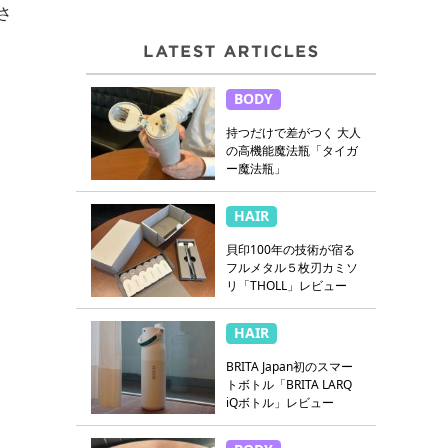
さ
BODY
持つだけで差がつく 大人
の高機能魔法瓶「タイガ
ー魔法瓶」
HAIR
貝印100年の技術が宿る
フルメタル５枚刃カミソ
リ「THOLL」レビュー
HAIR
BRITA Japan初のスマー
トボトル「BRITA LARQ
iQボトル」レビュー