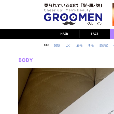
HAIR
FACE
TAG
髪型
ヒゲ
眉毛
薄毛
理容室
女の本音
テストステロン
海外セレブ
BODY
ダイエット
理容室