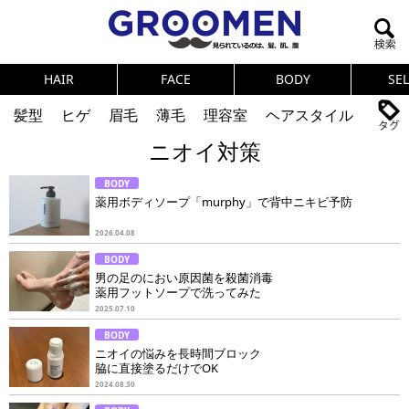
HAIR
FACE
BODY
SE
髪型
ヒゲ
眉毛
薄毛
理容室
ヘアスタイル
ニオイ対策
ヘアカタログ
体臭
ニオイ
連載
BODY
メンズコスメ
NEWS
PICK UP
筋肉
女の本音
薬用ボディソープ「murphy」で背中ニキビ予防
テストステロン
海外セレブ
眉毛
メタボ
2026.04.08
BODY
健康
スキンケア
食事
調査結果
男の足のにおい原因菌を殺菌消毒
薬用フットソープで洗ってみた
2025.07.10
トレーニング
好印象な男
頭皮ケア
BODY
ニオイの悩みを長時間ブロック
ダイエット
理容室
脇に直接塗るだけでOK
2024.08.30