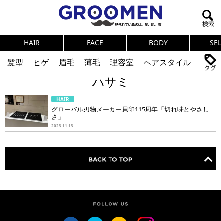
HAIR
FACE
BODY
SE
髪型
ヒゲ
眉毛
薄毛
理容室
ヘアスタイル
ハサミ
ヘアカタログ
体臭
ニオイ
連載
HAIR
メンズコスメ
NEWS
PICK UP
筋肉
女の本音
グローバル刃物メーカー貝印115周年「切れ味とやさし
さ」
テストステロン
海外セレブ
眉毛
メタボ
2023.11.13
健康
スキンケア
食事
調査結果
トレーニング
好印象な男
頭皮ケア
ダイエット
理容室