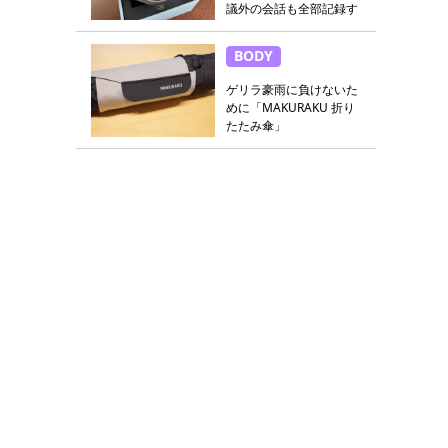
議外の会話も全部記録す
る
BODY
ゲリラ豪雨に負けないた
めに「MAKURAKU 折り
たたみ傘」