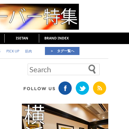
ISETAN
BRAND INDEX
＞ タグ一覧へ
S
PICK UP
筋肉
好印象な男
頭皮ケア