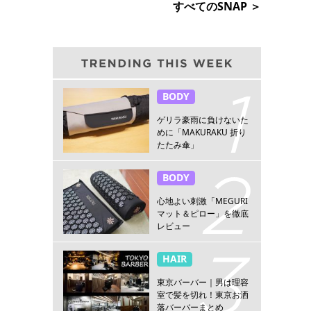
すべてのSNAP ＞
BODY
ゲリラ豪雨に負けないた
めに「MAKURAKU 折り
たたみ傘」
BODY
心地よい刺激「MEGURI
マット＆ピロー」を徹底
レビュー
HAIR
東京バーバー｜男は理容
室で髪を切れ！東京お洒
落バーバーまとめ