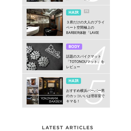
PR
HAIR
３席だけの大人のプライ
ベート空間極上の
BARBER体験「LAVIE
NEW STANDARD
BARBER HANARE新宿
BODY
店」
話題のスパイクマット
「TOTONOUマット」を
レビュー
HAIR
おすすめ横浜バーバー男
のカッコいいは理容室で
キマる！