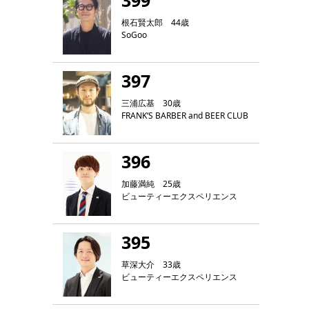
399
根石賢太郎 44歳
SoGoo
397
三浦広基 30歳
FRANK‘S BARBER and BEER CLUB
396
加藤満純 25歳
ビューティーエクスペリエンス
395
草深大介 33歳
ビューティーエクスペリエンス