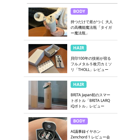
BODY
持つだけで差がつく 大人
の高機能魔法瓶「タイガ
ー魔法瓶」
HAIR
貝印100年の技術が宿る
フルメタル５枚刃カミソ
リ「THOLL」レビュー
HAIR
BRITA Japan初のスマー
トボトル「BRITA LARQ
iQボトル」レビュー
BODY
AI議事録イヤホン
Zenchord 1 レビュー会