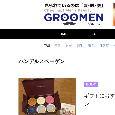
HAIR
FACE
TAG
髪型
ヒゲ
眉毛
薄毛
理容室
女の本音
テストステロン
海外セレブ
ハンデルスベーゲン
ダイエット
理容室
BODY
ギフトにおす
ン」