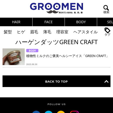
HAIR
FACE
BODY
SE
髪型
ヒゲ
眉毛
薄毛
理容室
ヘアスタイル
ハーゲンダッツGREEN CRAFT
ヘアカタログ
体臭
ニオイ
連載
BODY
メンズコスメ
NEWS
PICK UP
筋肉
女の本音
植物性ミルクのご褒美ヘルシーアイス「GREEN CRAFT」
テストステロン
海外セレブ
眉毛
メタボ
2025.09.30
健康
スキンケア
食事
調査結果
トレーニング
好印象な男
頭皮ケア
ダイエット
理容室