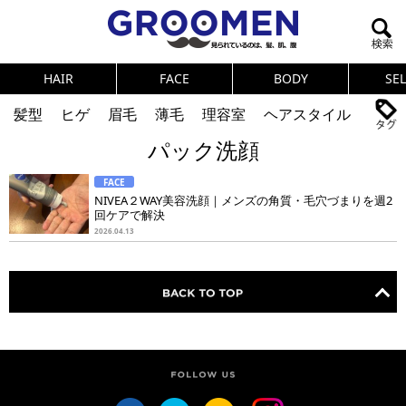
HAIR
FACE
BODY
SE
髪型
ヒゲ
眉毛
薄毛
理容室
ヘアスタイル
パック洗顔
ヘアカタログ
体臭
ニオイ
連載
FACE
メンズコスメ
NEWS
PICK UP
筋肉
女の本音
NIVEA２WAY美容洗顔｜メンズの角質・毛穴づまりを週2
回ケアで解決
テストステロン
海外セレブ
眉毛
メタボ
2026.04.13
健康
スキンケア
食事
調査結果
トレーニング
好印象な男
頭皮ケア
ダイエット
理容室