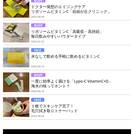
BODY
ドクター発想のエイジングケア
リポソームビタミンC「自由が丘クリニック」
2025.08.09
BODY
リポソームビタミンC「高吸収・高持続」
毎日飲みやすいパウダータイプ
2025.07.23
FACE
水なしで飲める手軽に飲めるビタミンC
2025.06.13
BODY
一度に効率よく届ける「Lypo-C VitaminC+D」
海水の味ってホント？
2024.08.18
FACE
１枚でスキンケア完了！
毛穴拭き取りトナーパッド
2023.09.23