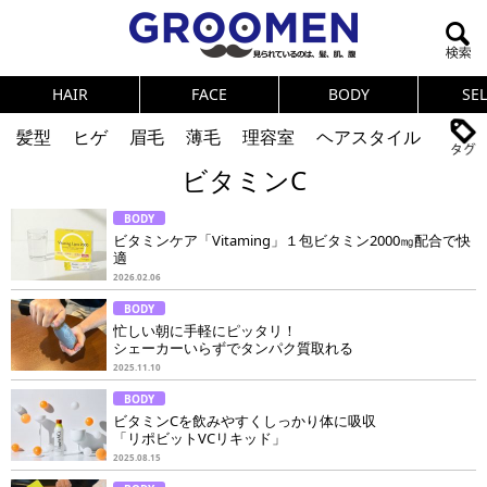
HAIR
FACE
BODY
SE
髪型
ヒゲ
眉毛
薄毛
理容室
ヘアスタイル
ビタミンC
ヘアカタログ
体臭
ニオイ
連載
BODY
メンズコスメ
NEWS
PICK UP
筋肉
女の本音
ビタミンケア「Vitaming」１包ビタミン2000㎎配合で快
適
テストステロン
海外セレブ
眉毛
メタボ
2026.02.06
BODY
健康
スキンケア
食事
調査結果
忙しい朝に手軽にピッタリ！
シェーカーいらずでタンパク質取れる
2025.11.10
トレーニング
好印象な男
頭皮ケア
BODY
ビタミンCを飲みやすくしっかり体に吸収
ダイエット
理容室
「リポビットVCリキッド」
2025.08.15