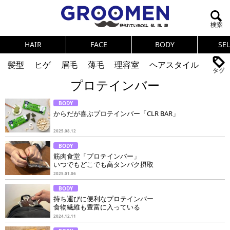
HAIR
FACE
BODY
SE
髪型
ヒゲ
眉毛
薄毛
理容室
ヘアスタイル
プロテインバー
ヘアカタログ
体臭
ニオイ
連載
BODY
メンズコスメ
NEWS
PICK UP
筋肉
女の本音
からだが喜ぶプロテインバー「CLR BAR」
テストステロン
海外セレブ
眉毛
メタボ
2025.08.12
BODY
健康
スキンケア
食事
調査結果
筋肉食堂「プロテインバー」
いつでもどこでも高タンパク摂取
2025.01.06
トレーニング
好印象な男
頭皮ケア
BODY
持ち運びに便利なプロテインバー
ダイエット
理容室
食物繊維も豊富に入っている
2024.12.11