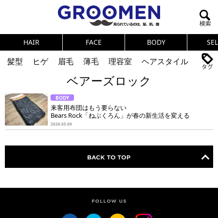
HAIR
FACE
BODY
SE
髪型
ヒゲ
眉毛
薄毛
理容室
ヘアスタイル
ベアーズロック
ヘアカタログ
体臭
ニオイ
連載
BODY
メンズコスメ
NEWS
PICK UP
筋肉
女の本音
来客用布団はもう要らない
Bears Rock「ねぶくろん」が春の新生活を変える
テストステロン
海外セレブ
眉毛
メタボ
2026.05.09
健康
スキンケア
食事
調査結果
トレーニング
好印象な男
頭皮ケア
ダイエット
理容室