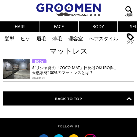
HAIR
FACE
BODY
SE
髪型
ヒゲ
眉毛
薄毛
理容室
ヘアスタイル
マットレス
ヘアカタログ
体臭
ニオイ
連載
BODY
メンズコスメ
NEWS
PICK UP
筋肉
女の本音
ギリシャ発の「COCO-MAT」日比谷OKUROJIに
天然素材100%のマットレスとは？
テストステロン
海外セレブ
眉毛
メタボ
2024.05.28
健康
スキンケア
食事
調査結果
トレーニング
好印象な男
頭皮ケア
ダイエット
理容室