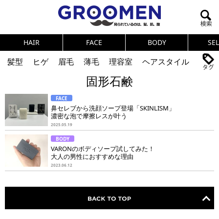
HAIR
FACE
BODY
SE
髪型
ヒゲ
眉毛
薄毛
理容室
ヘアスタイル
固形石鹸
ヘアカタログ
体臭
ニオイ
連載
FACE
メンズコスメ
NEWS
PICK UP
筋肉
女の本音
鼻セレブから洗顔ソープ登場「SKINLISM」
濃密な泡で摩擦レスが叶う
テストステロン
海外セレブ
眉毛
メタボ
2025.05.19
BODY
健康
スキンケア
食事
調査結果
VARONのボディソープ試してみた！
大人の男性におすすめな理由
2023.06.12
トレーニング
好印象な男
頭皮ケア
ダイエット
理容室