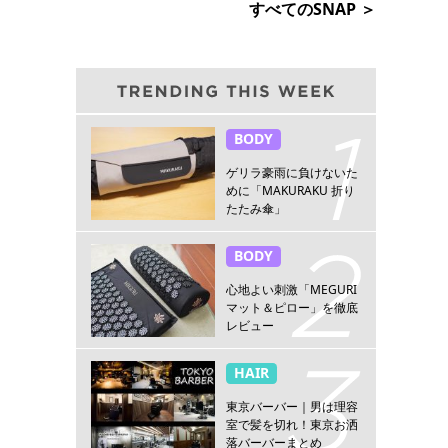
すべてのSNAP ＞
BODY
ゲリラ豪雨に負けないた
めに「MAKURAKU 折り
たたみ傘」
BODY
心地よい刺激「MEGURI
マット＆ピロー」を徹底
レビュー
HAIR
東京バーバー｜男は理容
室で髪を切れ！東京お洒
落バーバーまとめ