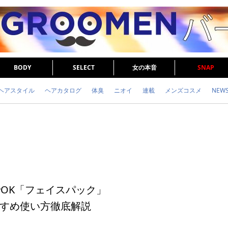
BODY
SELECT
女の本音
SNAP
ヘアスタイル
ヘアカタログ
体臭
ニオイ
連載
メンズコスメ
NEW
眉毛
メタボ
健康
スキンケア
食事
調査結果
トレーニング
でOK「フェイスパック」
すめ使い方徹底解説