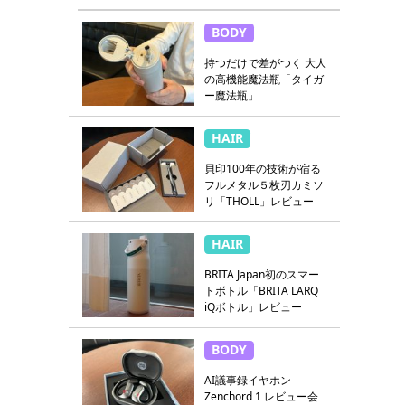
BODY
持つだけで差がつく 大人
の高機能魔法瓶「タイガ
ー魔法瓶」
HAIR
貝印100年の技術が宿る
フルメタル５枚刃カミソ
リ「THOLL」レビュー
HAIR
BRITA Japan初のスマー
トボトル「BRITA LARQ
iQボトル」レビュー
BODY
AI議事録イヤホン
Zenchord 1 レビュー会