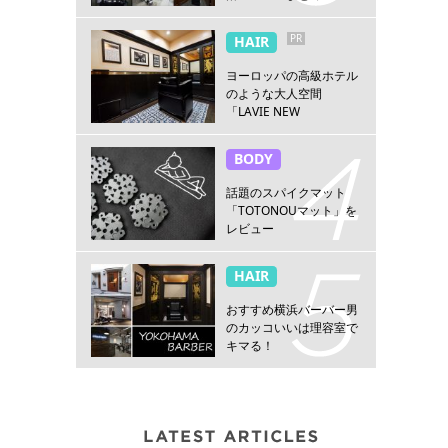
PR
HAIR
ヨーロッパの高級ホテル
のような大人空間
「LAVIE NEW
STANDARD BARBER横浜
店」
BODY
話題のスパイクマット
「TOTONOUマット」を
レビュー
HAIR
おすすめ横浜バーバー男
のカッコいいは理容室で
キマる！