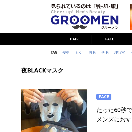
HAIR
FACE
TAG
髪型
ヒゲ
眉毛
薄毛
理容室
女の本音
テストステロン
海外セレブ
夜BLACKマスク
ダイエット
理容室
FACE
たった60秒
メンズにおす