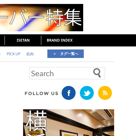
ISETAN
BRAND INDEX
＞ タグ一覧へ
S
PICK UP
筋肉
好印象な男
頭皮ケア