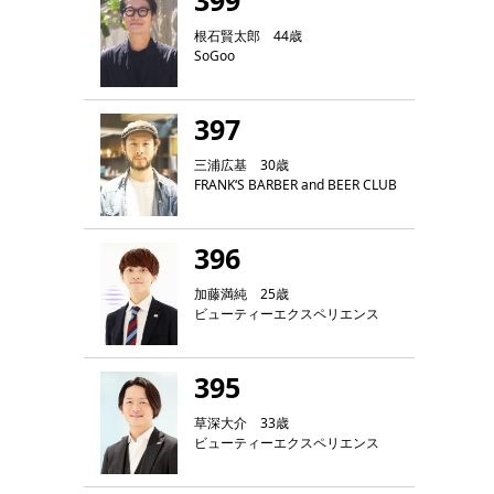
399
根石賢太郎 44歳
SoGoo
397
三浦広基 30歳
FRANK‘S BARBER and BEER CLUB
396
加藤満純 25歳
ビューティーエクスペリエンス
395
草深大介 33歳
ビューティーエクスペリエンス