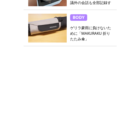
議外の会話も全部記録す
る
BODY
ゲリラ豪雨に負けないた
めに「MAKURAKU 折り
たたみ傘」