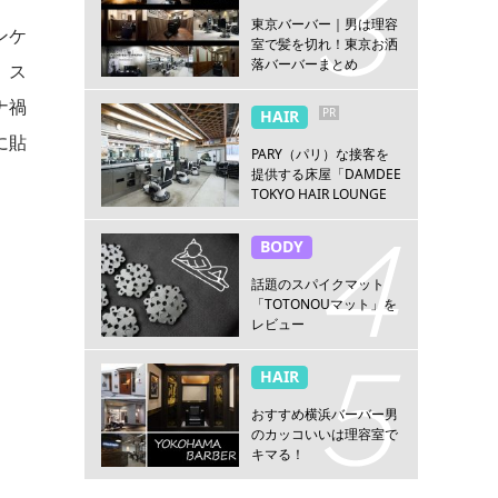
東京バーバー｜男は理容
ンケ
室で髪を切れ！東京お洒
落バーバーまとめ
、ス
ナ禍
PR
HAIR
に貼
PARY（パリ）な接客を
提供する床屋「DAMDEE
TOKYO HAIR LOUNGE
新宿店」
BODY
話題のスパイクマット
「TOTONOUマット」を
レビュー
HAIR
おすすめ横浜バーバー男
のカッコいいは理容室で
キマる！