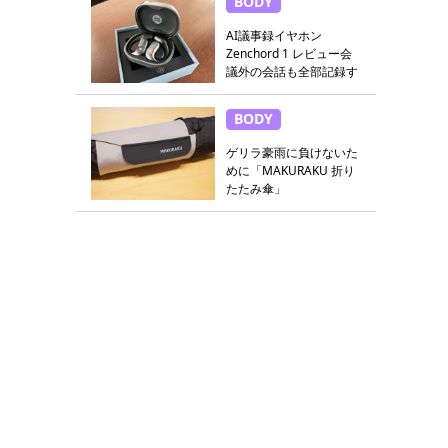
BODY
AI議事録イヤホン
Zenchord 1 レビュー会
議外の会話も全部記録す
る
BODY
ゲリラ豪雨に負けないた
めに「MAKURAKU 折り
たたみ傘」