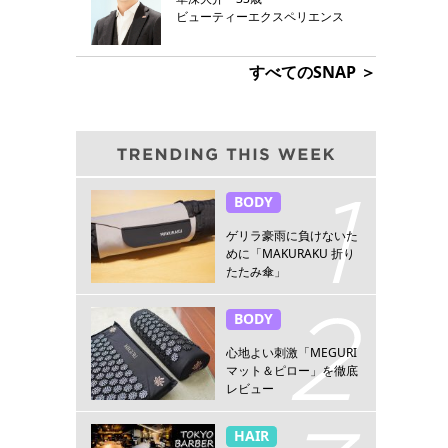
ビューティーエクスペリエンス
すべてのSNAP ＞
BODY
ゲリラ豪雨に負けないた
めに「MAKURAKU 折り
たたみ傘」
BODY
心地よい刺激「MEGURI
マット＆ピロー」を徹底
レビュー
HAIR