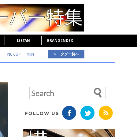
ISETAN
BRAND INDEX
＞ タグ一覧へ
S
PICK UP
筋肉
好印象な男
頭皮ケア