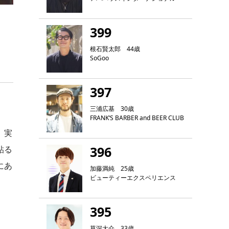
399
根石賢太郎 44歳
SoGoo
397
三浦広基 30歳
FRANK‘S BARBER and BEER CLUB
、実
396
貼る
にあ
加藤満純 25歳
ビューティーエクスペリエンス
395
草深大介 33歳