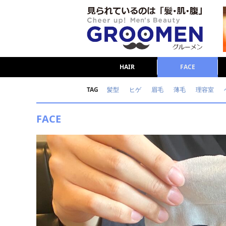
HAIR
FACE
TAG
髪型
ヒゲ
眉毛
薄毛
理容室
女の本音
テストステロン
海外セレブ
FACE
ダイエット
理容室