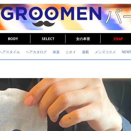
BODY
SELECT
女の本音
SNAP
ヘアスタイル
ヘアカタログ
体臭
ニオイ
連載
メンズコスメ
NEW
眉毛
メタボ
健康
スキンケア
食事
調査結果
トレーニング