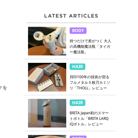
BODY
持つだけで差がつく 大人
の高機能魔法瓶「タイガ
ー魔法瓶」
HAIR
貝印100年の技術が宿る
フルメタル５枚刃カミソ
クを
リ「THOLL」レビュー
HAIR
BRITA Japan初のスマー
トボトル「BRITA LARQ
iQボトル」レビュー