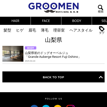
HAIR
FACE
BODY
SE
髪型
ヒゲ
眉毛
薄毛
理容室
ヘアスタイル
山梨県
ヘアカタログ
体臭
ニオイ
連載
BODY
メンズコスメ
NEWS
PICK UP
筋肉
女の本音
山梨県初のドッグオーベルジュ
「Grande Auberge Resort Fuji Oshino」
テストステロン
海外セレブ
眉毛
メタボ
2025.04.24
健康
スキンケア
食事
調査結果
トレーニング
好印象な男
頭皮ケア
ダイエット
理容室