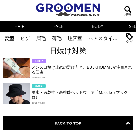
HAIR
FACE
BODY
SE
髪型
ヒゲ
眉毛
薄毛
理容室
ヘアスタイル
日焼け対策
ヘアカタログ
体臭
ニオイ
連載
BODY
メンズコスメ
NEWS
PICK UP
筋肉
女の本音
メンズ日焼け止めの選び方と、BULKHOMMEが注目され
る理由
テストステロン
海外セレブ
眉毛
メタボ
2026.06.30
HAIR
健康
スキンケア
食事
調査結果
撥水・速乾性・高機能ヘッドウェア「Macqlo（マック
ロ）」
2025.04.15
トレーニング
好印象な男
頭皮ケア
ダイエット
理容室