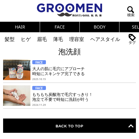
HAIR
FACE
BODY
SE
髪型
ヒゲ
眉毛
薄毛
理容室
ヘアスタイル
泡洗顔
ヘアカタログ
体臭
ニオイ
連載
FACE
メンズコスメ
NEWS
PICK UP
筋肉
女の本音
大人の肌に毛穴にアプローチ
時短にスキンケア完了できる
テストステロン
海外セレブ
眉毛
メタボ
2025.10.15
FACE
健康
スキンケア
食事
調査結果
もちもち炭酸泡で毛穴すっきり！
泡立て不要で時短に洗顔が叶う
2024.11.29
トレーニング
好印象な男
頭皮ケア
ダイエット
理容室