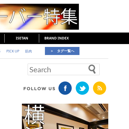
ISETAN
BRAND INDEX
＞ タグ一覧へ
S
PICK UP
筋肉
好印象な男
頭皮ケア