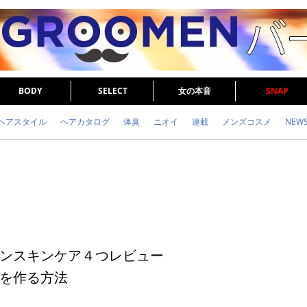
BODY
SELECT
女の本音
SNAP
ヘアスタイル
ヘアカタログ
体臭
ニオイ
連載
メンズコスメ
NEW
眉毛
メタボ
健康
スキンケア
食事
調査結果
トレーニング
ンスキンケア４つレビュー
を作る方法