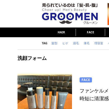
HAIR
FACE
TAG
髪型
ヒゲ
眉毛
薄毛
理容室
女の本音
テストステロン
海外セレブ
洗顔フォーム
ダイエット
理容室
FACE
ファンケルメ
時短に清潔感