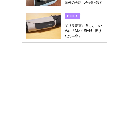
議外の会話も全部記録す
る
BODY
ゲリラ豪雨に負けないた
めに「MAKURAKU 折り
たたみ傘」