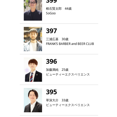
399
根石賢太郎 44歳
SoGoo
397
三浦広基 30歳
FRANK‘S BARBER and BEER CLUB
396
加藤満純 25歳
ビューティーエクスペリエンス
395
草深大介 33歳
ビューティーエクスペリエンス