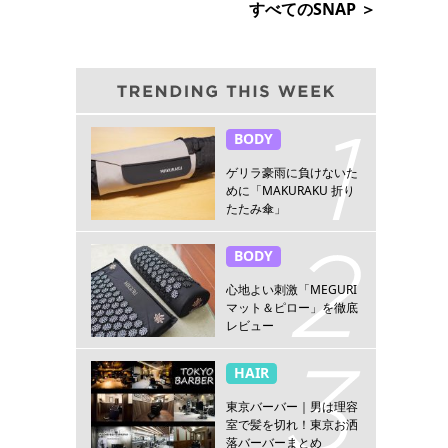
すべてのSNAP ＞
BODY
ゲリラ豪雨に負けないた
めに「MAKURAKU 折り
たたみ傘」
BODY
心地よい刺激「MEGURI
マット＆ピロー」を徹底
レビュー
HAIR
東京バーバー｜男は理容
室で髪を切れ！東京お洒
落バーバーまとめ