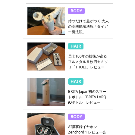
BODY
持つだけで差がつく 大人
の高機能魔法瓶「タイガ
ー魔法瓶」
HAIR
貝印100年の技術が宿る
フルメタル５枚刃カミソ
リ「THOLL」レビュー
HAIR
BRITA Japan初のスマー
トボトル「BRITA LARQ
iQボトル」レビュー
BODY
AI議事録イヤホン
Zenchord 1 レビュー会