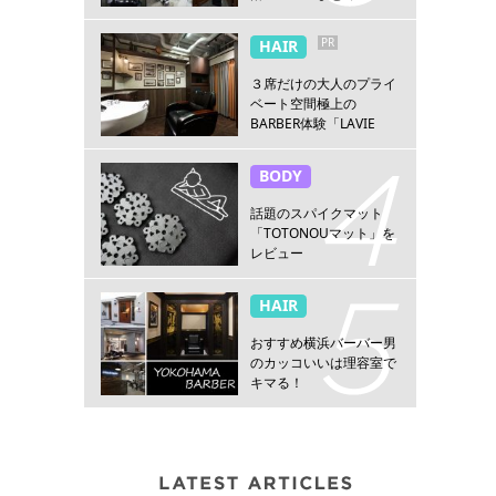
PR
HAIR
３席だけの大人のプライ
ベート空間極上の
BARBER体験「LAVIE
NEW STANDARD
BARBER HANARE新宿
BODY
店」
話題のスパイクマット
「TOTONOUマット」を
レビュー
HAIR
おすすめ横浜バーバー男
のカッコいいは理容室で
キマる！