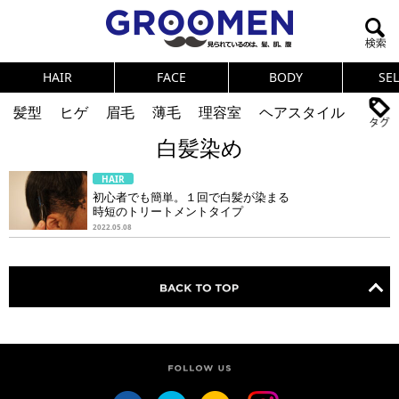
HAIR
FACE
BODY
SE
髪型
ヒゲ
眉毛
薄毛
理容室
ヘアスタイル
白髪染め
ヘアカタログ
体臭
ニオイ
連載
HAIR
メンズコスメ
NEWS
PICK UP
筋肉
女の本音
初心者でも簡単。１回で白髪が染まる
時短のトリートメントタイプ
テストステロン
海外セレブ
眉毛
メタボ
2022.05.08
健康
スキンケア
食事
調査結果
トレーニング
好印象な男
頭皮ケア
ダイエット
理容室