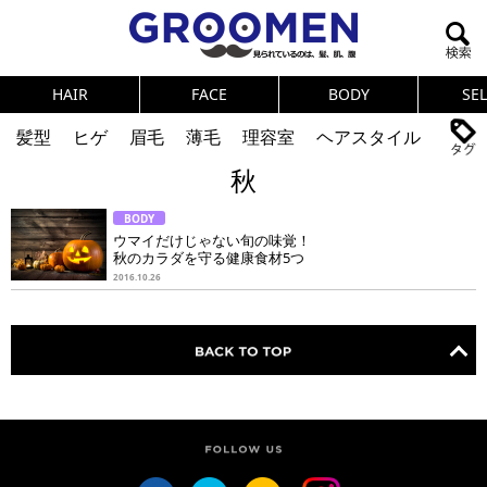
HAIR
FACE
BODY
SE
髪型
ヒゲ
眉毛
薄毛
理容室
ヘアスタイル
秋
ヘアカタログ
体臭
ニオイ
連載
BODY
メンズコスメ
NEWS
PICK UP
筋肉
女の本音
ウマイだけじゃない旬の味覚！
秋のカラダを守る健康食材5つ
テストステロン
海外セレブ
眉毛
メタボ
2016.10.26
健康
スキンケア
食事
調査結果
トレーニング
好印象な男
頭皮ケア
ダイエット
理容室