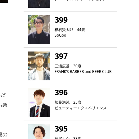
399
根石賢太郎 44歳
SoGoo
397
三浦広基 30歳
FRANK‘S BARBER and BEER CLUB
396
のだ
加藤満純 25歳
も楽
ビューティーエクスペリエンス
395
段の
草深大介 33歳