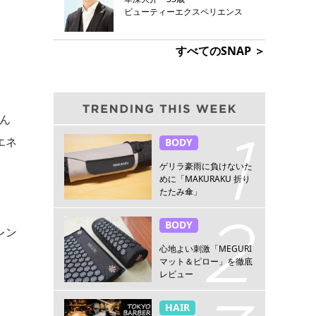
ビューティーエクスペリエンス
すべてのSNAP ＞
ん
エネ
BODY
ゲリラ豪雨に負けないた
めに「MAKURAKU 折り
たたみ傘」
BODY
レン
心地よい刺激「MEGURI
マット＆ピロー」を徹底
レビュー
HAIR