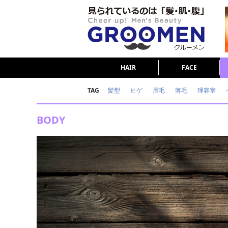
HAIR
FACE
TAG
髪型
ヒゲ
眉毛
薄毛
理容室
女の本音
テストステロン
海外セレブ
BODY
ダイエット
理容室