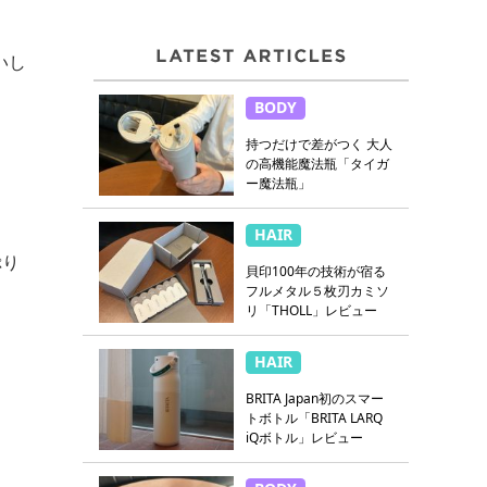
いし
BODY
持つだけで差がつく 大人
の高機能魔法瓶「タイガ
ー魔法瓶」
HAIR
ぷり
貝印100年の技術が宿る
フルメタル５枚刃カミソ
リ「THOLL」レビュー
HAIR
BRITA Japan初のスマー
トボトル「BRITA LARQ
iQボトル」レビュー