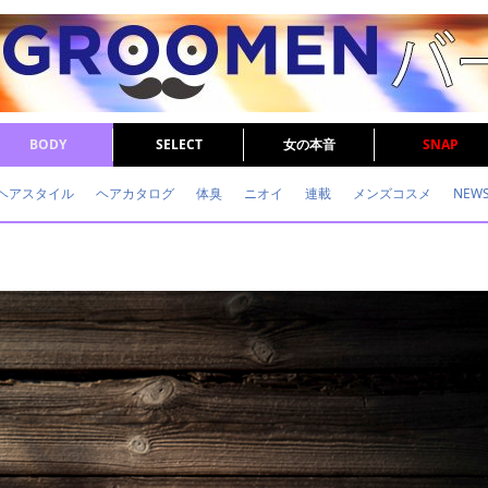
BODY
SELECT
女の本音
SNAP
ヘアスタイル
ヘアカタログ
体臭
ニオイ
連載
メンズコスメ
NEW
眉毛
メタボ
健康
スキンケア
食事
調査結果
トレーニング