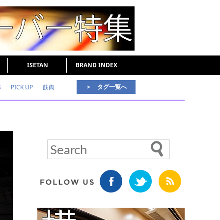
ISETAN
BRAND INDEX
＞ タグ一覧へ
S
PICK UP
筋肉
好印象な男
頭皮ケア