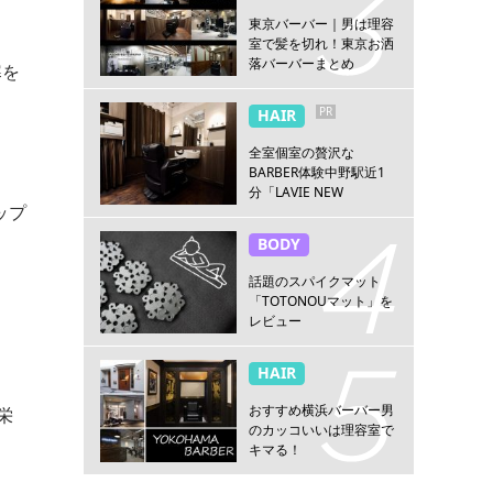
東京バーバー｜男は理容
室で髪を切れ！東京お洒
落バーバーまとめ
寒を
PR
HAIR
全室個室の贅沢な
BARBER体験中野駅近1
分「LAVIE NEW
ップ
STANDARD BARBER 中
野」
BODY
話題のスパイクマット
「TOTONOUマット」を
レビュー
HAIR
おすすめ横浜バーバー男
栄
のカッコいいは理容室で
。
キマる！