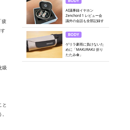
BODY
AI議事録イヤホン
Zenchord 1 レビュー会
「疲
議外の会話も全部記録す
る
和す
BODY
ゲリラ豪雨に負けないた
めに「MAKURAKU 折り
たたみ傘」
化吸
こと
う。