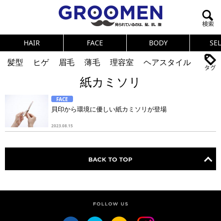
HAIR
FACE
BODY
SE
髪型
ヒゲ
眉毛
薄毛
理容室
ヘアスタイル
紙カミソリ
ヘアカタログ
体臭
ニオイ
連載
FACE
メンズコスメ
NEWS
PICK UP
筋肉
女の本音
貝印から環境に優しい紙カミソリが登場
テストステロン
海外セレブ
眉毛
メタボ
2023.08.15
健康
スキンケア
食事
調査結果
トレーニング
好印象な男
頭皮ケア
ダイエット
理容室