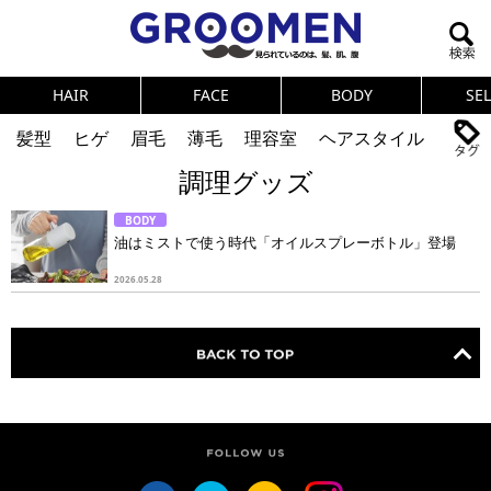
HAIR
FACE
BODY
SE
髪型
ヒゲ
眉毛
薄毛
理容室
ヘアスタイル
調理グッズ
ヘアカタログ
体臭
ニオイ
連載
BODY
メンズコスメ
NEWS
PICK UP
筋肉
女の本音
油はミストで使う時代「オイルスプレーボトル」登場
テストステロン
海外セレブ
眉毛
メタボ
2026.05.28
健康
スキンケア
食事
調査結果
トレーニング
好印象な男
頭皮ケア
ダイエット
理容室