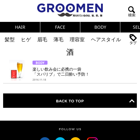
HAIR
FACE
BODY
SE
髪型
ヒゲ
眉毛
薄毛
理容室
ヘアスタイル
酒
ヘアカタログ
体臭
ニオイ
連載
BODY
メンズコスメ
NEWS
PICK UP
筋肉
女の本音
楽しい飲み会に必携の一袋
「スパリブ」で二日酔い予防！
テストステロン
海外セレブ
眉毛
メタボ
2016.11.18
健康
スキンケア
食事
調査結果
トレーニング
好印象な男
頭皮ケア
ダイエット
理容室