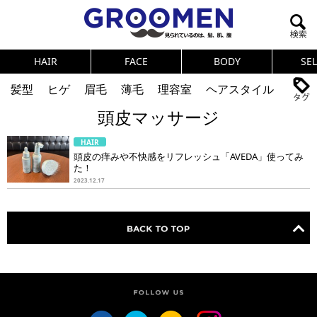
HAIR
FACE
BODY
SE
髪型
ヒゲ
眉毛
薄毛
理容室
ヘアスタイル
頭皮マッサージ
ヘアカタログ
体臭
ニオイ
連載
HAIR
メンズコスメ
NEWS
PICK UP
筋肉
女の本音
頭皮の痒みや不快感をリフレッシュ「AVEDA」使ってみ
た！
テストステロン
海外セレブ
眉毛
メタボ
2023.12.17
健康
スキンケア
食事
調査結果
トレーニング
好印象な男
頭皮ケア
ダイエット
理容室