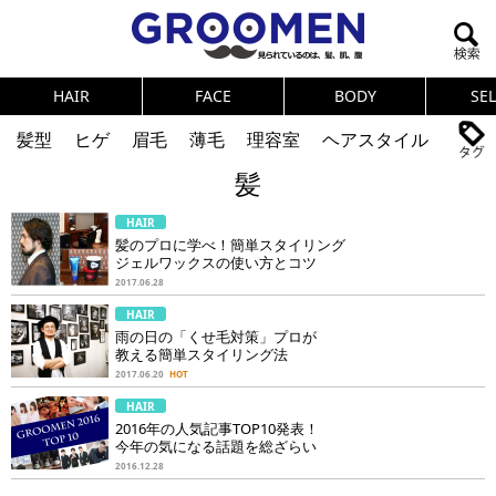
HAIR
FACE
BODY
SE
髪型
ヒゲ
眉毛
薄毛
理容室
ヘアスタイル
髪
ヘアカタログ
体臭
ニオイ
連載
HAIR
メンズコスメ
NEWS
PICK UP
筋肉
女の本音
髪のプロに学べ！簡単スタイリング
ジェルワックスの使い方とコツ
テストステロン
海外セレブ
眉毛
メタボ
2017.06.28
HAIR
健康
スキンケア
食事
調査結果
雨の日の「くせ毛対策」プロが
教える簡単スタイリング法
2017.06.20
HOT
トレーニング
好印象な男
頭皮ケア
HAIR
2016年の人気記事TOP10発表！
ダイエット
理容室
今年の気になる話題を総ざらい
2016.12.28