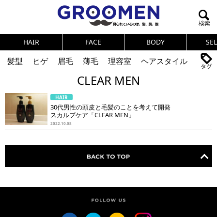
HAIR
FACE
BODY
SE
髪型
ヒゲ
眉毛
薄毛
理容室
ヘアスタイル
CLEAR MEN
ヘアカタログ
体臭
ニオイ
連載
HAIR
メンズコスメ
NEWS
PICK UP
筋肉
女の本音
30代男性の頭皮と毛髪のことを考えて開発
スカルプケア「CLEAR MEN」
テストステロン
海外セレブ
眉毛
メタボ
2022.10.08
健康
スキンケア
食事
調査結果
トレーニング
好印象な男
頭皮ケア
ダイエット
理容室