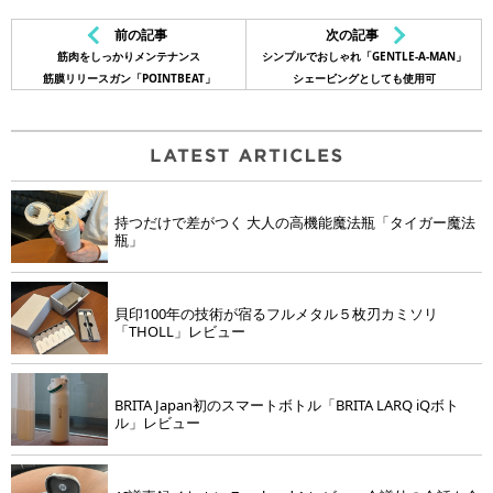
前の記事
次の記事
筋肉をしっかりメンテナンス
シンプルでおしゃれ「GENTLE-A-MAN」
筋膜リリースガン「POINTBEAT」
シェービングとしても使用可
持つだけで差がつく 大人の高機能魔法瓶「タイガー魔法
瓶」
貝印100年の技術が宿るフルメタル５枚刃カミソリ
「THOLL」レビュー
BRITA Japan初のスマートボトル「BRITA LARQ iQボト
ル」レビュー