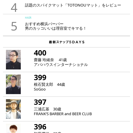
4
話題のスパイクマット「TOTONOUマット」をレビュー
HAIR
5
おすすめ横浜バーバー
男のカッコいいは理容室でキマる！
400
齋藤 玲緒奈 41歳
アバハウスインターナショナル
399
根石賢太郎 44歳
SoGoo
397
三浦広基 30歳
FRANK‘S BARBER and BEER CLUB
396