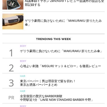
AI議事録イヤホン Zenchord 1 レビュー会議外の会話も全
部記録する
ゲリラ豪雨に負けないために「MAKURAKU 折りたたみ
傘」
BODY
1
ゲリラ豪雨に負けないために「MAKURAKU 折りたたみ傘」
BODY
2
心地よい刺激「MEGURI マット＆ピロー」を徹底レビュー
HAIR
3
東京バーバー｜男は理容室で髪を切れ！
東京お洒落バーバーまとめ
HAIR
全室個室の贅沢なBARBER体験
PR
中野駅近1分「LAVIE NEW STANDARD BARBER 中野」
BODY