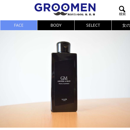
FACE
BODY
SELECT
女