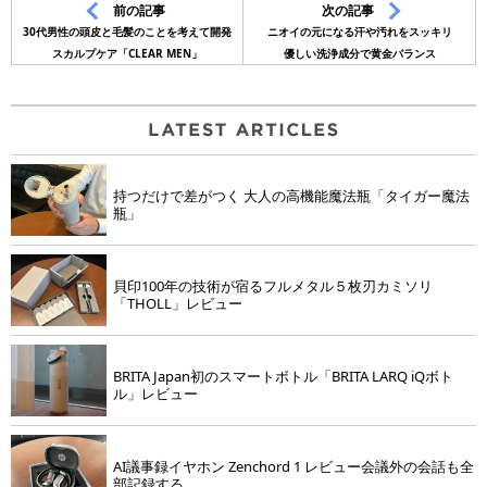
前の記事
次の記事
30代男性の頭皮と毛髪のことを考えて開発
ニオイの元になる汗や汚れをスッキリ
スカルプケア「CLEAR MEN」
優しい洗浄成分で黄金バランス
持つだけで差がつく 大人の高機能魔法瓶「タイガー魔法
瓶」
貝印100年の技術が宿るフルメタル５枚刃カミソリ
「THOLL」レビュー
BRITA Japan初のスマートボトル「BRITA LARQ iQボト
ル」レビュー
AI議事録イヤホン Zenchord 1 レビュー会議外の会話も全
部記録する