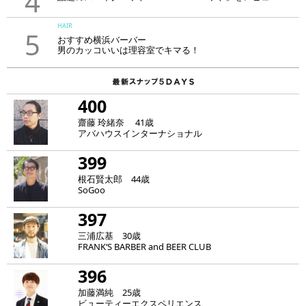
4
HAIR
5
おすすめ横浜バーバー
男のカッコいいは理容室でキマる！
400
齋藤 玲緒奈 41歳
アバハウスインターナショナル
399
根石賢太郎 44歳
SoGoo
397
三浦広基 30歳
FRANK‘S BARBER and BEER CLUB
396
加藤満純 25歳
ビューティーエクスペリエンス