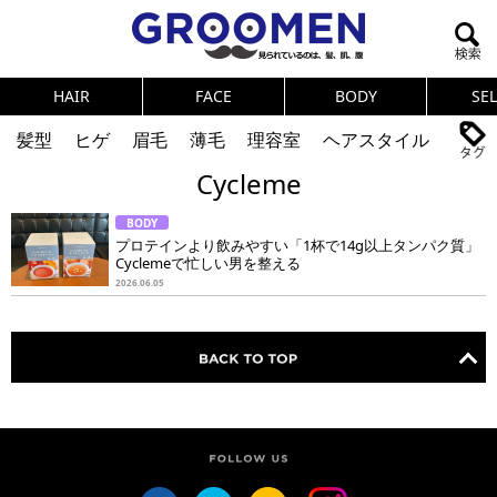
HAIR
FACE
BODY
SE
髪型
ヒゲ
眉毛
薄毛
理容室
ヘアスタイル
Cycleme
ヘアカタログ
体臭
ニオイ
連載
BODY
メンズコスメ
NEWS
PICK UP
筋肉
女の本音
プロテインより飲みやすい「1杯で14g以上タンパク質」
Cyclemeで忙しい男を整える
テストステロン
海外セレブ
眉毛
メタボ
2026.06.05
健康
スキンケア
食事
調査結果
トレーニング
好印象な男
頭皮ケア
ダイエット
理容室