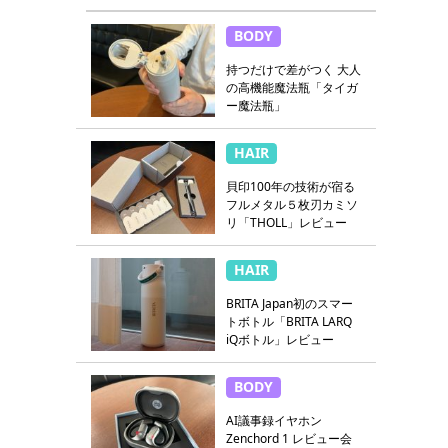
BODY
持つだけで差がつく 大人
の高機能魔法瓶「タイガ
ー魔法瓶」
HAIR
貝印100年の技術が宿る
フルメタル５枚刃カミソ
リ「THOLL」レビュー
HAIR
BRITA Japan初のスマー
トボトル「BRITA LARQ
iQボトル」レビュー
BODY
AI議事録イヤホン
Zenchord 1 レビュー会