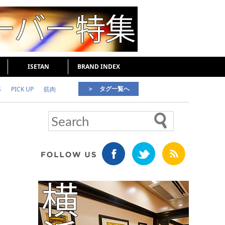
ISETAN
BRAND INDEX
＞ タグ一覧へ
S
PICK UP
筋肉
好印象な男
頭皮ケア