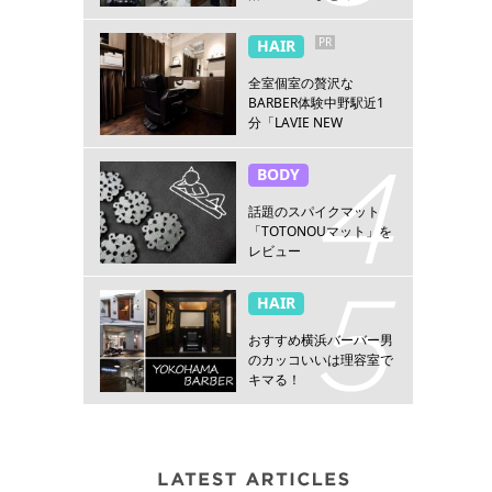
PR
HAIR
全室個室の贅沢な
BARBER体験中野駅近1
分「LAVIE NEW
STANDARD BARBER 中
野」
BODY
話題のスパイクマット
「TOTONOUマット」を
レビュー
HAIR
おすすめ横浜バーバー男
のカッコいいは理容室で
キマる！