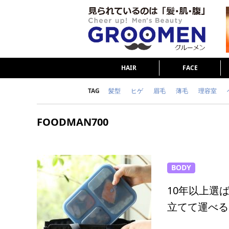
HAIR
FACE
TAG
髪型
ヒゲ
眉毛
薄毛
理容室
女の本音
テストステロン
海外セレブ
FOODMAN700
ダイエット
理容室
BODY
10年以上選
立てて運べる「