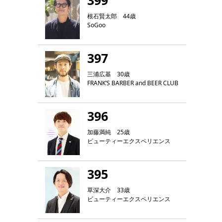
399
根石賢太郎 44歳
SoGoo
397
三浦広基 30歳
FRANK‘S BARBER and BEER CLUB
396
加藤満純 25歳
ビューティーエクスペリエンス
395
草深大介 33歳
ビューティーエクスペリエンス