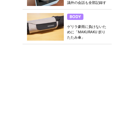
議外の会話も全部記録す
る
BODY
ゲリラ豪雨に負けないた
めに「MAKURAKU 折り
たたみ傘」