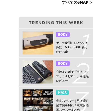
すべてのSNAP ＞
BODY
ゲリラ豪雨に負けないた
めに「MAKURAKU 折り
たたみ傘」
BODY
心地よい刺激「MEGURI
マット＆ピロー」を徹底
レビュー
HAIR
東京バーバー｜男は理容
室で髪を切れ！東京お洒
落バーバーまとめ