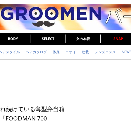
BODY
SELECT
女の本音
SNAP
ヘアスタイル
ヘアカタログ
体臭
ニオイ
連載
メンズコスメ
NEW
眉毛
メタボ
健康
スキンケア
食事
調査結果
トレーニング
ばれ続けている薄型弁当箱
FOODMAN 700」