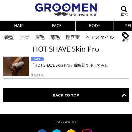
HAIR
FACE
BODY
SE
髪型
ヒゲ
眉毛
薄毛
理容室
ヘアスタイル
HOT SHAVE Skin Pro
ヘアカタログ
体臭
ニオイ
連載
FACE
メンズコスメ
NEWS
PICK UP
筋肉
女の本音
「HOT SHAVE Skin Pro」編集部で使ってみた
テストステロン
海外セレブ
眉毛
メタボ
2024.05.24
健康
スキンケア
食事
調査結果
トレーニング
好印象な男
頭皮ケア
ダイエット
理容室