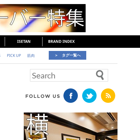
ISETAN
BRAND INDEX
＞ タグ一覧へ
S
PICK UP
筋肉
好印象な男
頭皮ケア