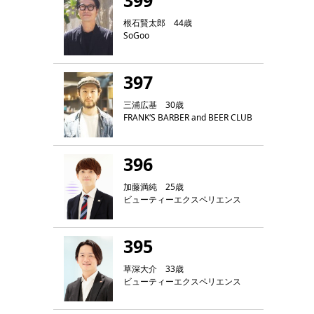
399
根石賢太郎 44歳
SoGoo
397
三浦広基 30歳
FRANK‘S BARBER and BEER CLUB
396
加藤満純 25歳
ビューティーエクスペリエンス
395
草深大介 33歳
ビューティーエクスペリエンス