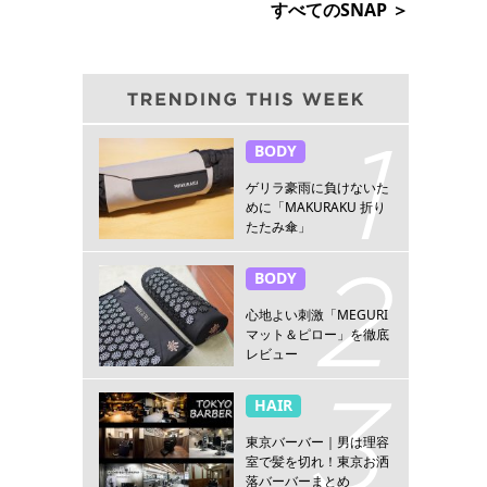
すべてのSNAP ＞
BODY
ゲリラ豪雨に負けないた
めに「MAKURAKU 折り
たたみ傘」
BODY
心地よい刺激「MEGURI
マット＆ピロー」を徹底
レビュー
HAIR
東京バーバー｜男は理容
室で髪を切れ！東京お洒
落バーバーまとめ