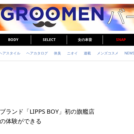
BODY
SELECT
女の本音
SNAP
ヘアスタイル
ヘアカタログ
体臭
ニオイ
連載
メンズコスメ
NEW
眉毛
メタボ
健康
スキンケア
食事
調査結果
トレーニング
ランド「LIPPS BOY」初の旗艦店
の体験ができる