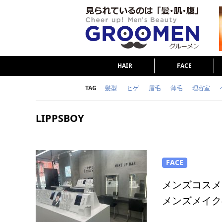
HAIR
FACE
TAG
髪型
ヒゲ
眉毛
薄毛
理容室
女の本音
テストステロン
海外セレブ
LIPPSBOY
ダイエット
理容室
FACE
メンズコスメブ
メンズメイク