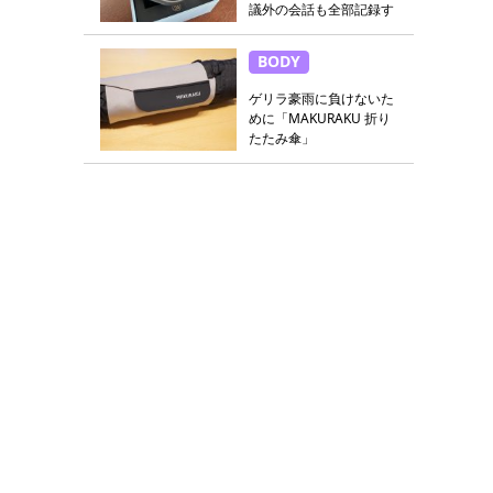
議外の会話も全部記録す
る
BODY
ゲリラ豪雨に負けないた
めに「MAKURAKU 折り
たたみ傘」