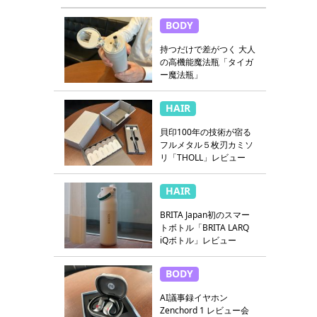
BODY
持つだけで差がつく 大人
の高機能魔法瓶「タイガ
ー魔法瓶」
HAIR
貝印100年の技術が宿る
フルメタル５枚刃カミソ
リ「THOLL」レビュー
HAIR
BRITA Japan初のスマー
トボトル「BRITA LARQ
iQボトル」レビュー
BODY
AI議事録イヤホン
Zenchord 1 レビュー会